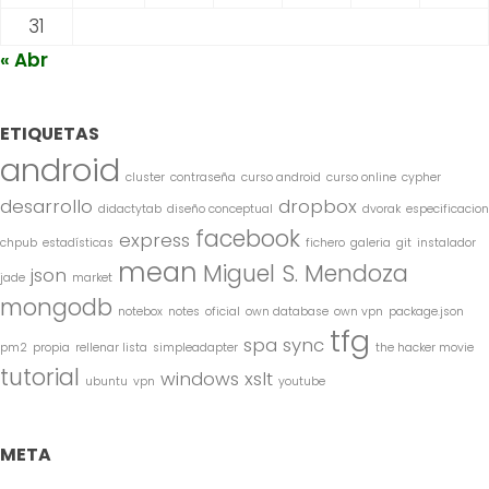
31
« Abr
ETIQUETAS
android
cluster
contraseña
curso android
curso online
cypher
desarrollo
dropbox
didactytab
diseño conceptual
dvorak
especificacion
facebook
express
chpub
estadísticas
fichero
galeria
git
instalador
mean
Miguel S. Mendoza
json
jade
market
mongodb
notebox
notes
oficial
own database
own vpn
package.json
tfg
spa
sync
pm2
propia
rellenar lista
simpleadapter
the hacker movie
tutorial
windows
xslt
ubuntu
vpn
youtube
META