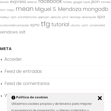
facebook
express
json
dvorak
externa
fichero
google
hpub
listview
mean
Miguel S. Mendoza
mongodb
lxml
maps
spa
node.js
npm
onlistitemclick
openvpn
pelicula
pm2
reciclaje
recompute
tfg
tutorial
sync
sustainable computer
ubuntu
uclm
universidad
windows
xslt
META
Acceder
Feed de entradas
Feed de comentarios
WordPress.org
Política de cookies
Utilizamos cookies propias y de terceros para mejorar
la experiencia de navegación, y ofrecer contenidos y