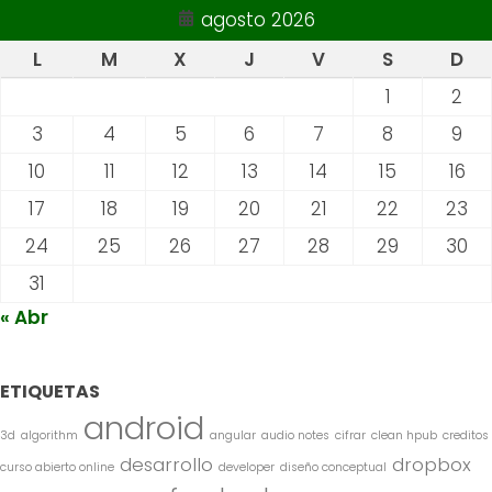
agosto 2026
L
M
X
J
V
S
D
1
2
3
4
5
6
7
8
9
10
11
12
13
14
15
16
17
18
19
20
21
22
23
24
25
26
27
28
29
30
31
« Abr
ETIQUETAS
android
3d
algorithm
angular
audio notes
cifrar
clean hpub
creditos
desarrollo
dropbox
curso abierto online
developer
diseño conceptual