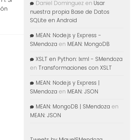
Daniel Dominguez
en
Usar
ión
nuestra propia Base de Datos
SQLite en Android
MEAN: Node.js y Express -
SMendoza
en
MEAN: MongoDB
XSLT en Python: lxml - SMendoza
en
Transformaciones con XSLT
MEAN: Node.js y Express |
SMendoza
en
MEAN: JSON
MEAN: MongoDB | SMendoza
en
MEAN: JSON
Tweets by MiguelSMendoza